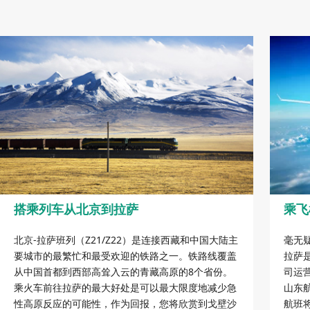
搭乘列车从北京到拉萨
乘飞
北京-拉萨班列（Z21/Z22）是连接西藏和中国大陆主
毫无
要城市的最繁忙和最受欢迎的铁路之一。铁路线覆盖
拉萨
从中国首都到西部高耸入云的青藏高原的8个省份。
司运
乘火车前往拉萨的最大好处是可以最大限度地减少急
山东
性高原反应的可能性，作为回报，您将欣赏到戈壁沙
航班