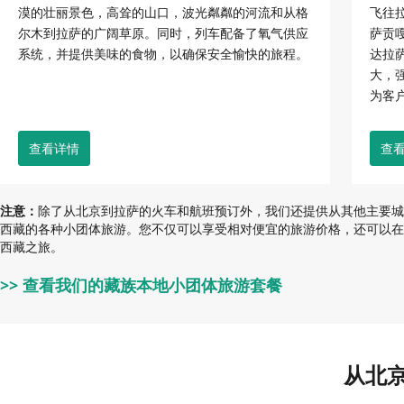
漠的壮丽景色，高耸的山口，波光粼粼的河流和从格
飞往
尔木到拉萨的广阔草原。同时，列车配备了氧气供应
萨贡嘎
系统，并提供美味的食物，以确保安全愉快的旅程。
达拉
大，
为客
查看详情
查
注意：
除了从北京到拉萨的火车和航班预订外，我们还提供从其他主要城
西藏的各种小团体旅游。您不仅可以享受相对便宜的旅游价格，还可以在
西藏之旅。
>> 查看我们的藏族本地小团体旅游套餐
从北