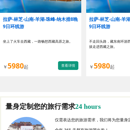
拉萨-林芝-山南-羊湖-珠峰-纳木措8晚
拉萨-林芝-山南-羊
9日环线游
9日环线游
坐上了火车去西藏，一路畅想西藏高原之旅。
不走回头路，藏东南环游
拔走进西藏之旅。
5980
5980
查看详情
￥
起
￥
起
量身定制您的旅行需求
24 hours
仅需表达您的旅游需求，我们将为您量身
全年 365 天都有旅游团出发！