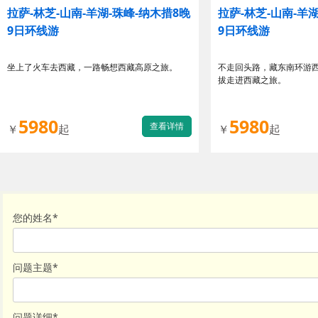
拉萨-林芝-山南-羊湖-珠峰-纳木措8晚
拉萨-林芝-山南-羊
9日环线游
9日环线游
坐上了火车去西藏，一路畅想西藏高原之旅。
不走回头路，藏东南环游
拔走进西藏之旅。
5980
5980
查看详情
￥
起
￥
起
您的姓名
*
问题主题
*
问题详细
*